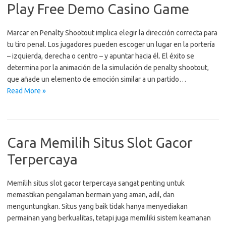
Play Free Demo Casino Game
Marcar en Penalty Shootout implica elegir la dirección correcta para
tu tiro penal. Los jugadores pueden escoger un lugar en la portería
– izquierda, derecha o centro – y apuntar hacia él. El éxito se
determina por la animación de la simulación de penalty shootout,
que añade un elemento de emoción similar a un partido…
Read More »
Cara Memilih Situs Slot Gacor
Terpercaya
Memilih situs slot gacor terpercaya sangat penting untuk
memastikan pengalaman bermain yang aman, adil, dan
menguntungkan. Situs yang baik tidak hanya menyediakan
permainan yang berkualitas, tetapi juga memiliki sistem keamanan