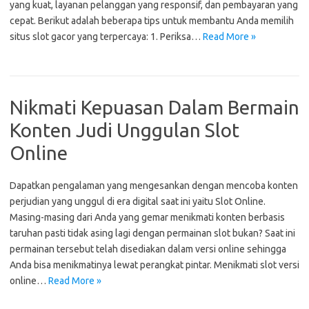
yang kuat, layanan pelanggan yang responsif, dan pembayaran yang
cepat. Berikut adalah beberapa tips untuk membantu Anda memilih
situs slot gacor yang terpercaya: 1. Periksa…
Read More »
Nikmati Kepuasan Dalam Bermain
Konten Judi Unggulan Slot
Online
Dapatkan pengalaman yang mengesankan dengan mencoba konten
perjudian yang unggul di era digital saat ini yaitu Slot Online.
Masing-masing dari Anda yang gemar menikmati konten berbasis
taruhan pasti tidak asing lagi dengan permainan slot bukan? Saat ini
permainan tersebut telah disediakan dalam versi online sehingga
Anda bisa menikmatinya lewat perangkat pintar. Menikmati slot versi
online…
Read More »