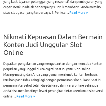
yang kuat, layanan pelanggan yang responsif, dan pembayaran yang
cepat. Berikut adalah beberapa tips untuk membantu Anda memilih
situs slot gacor yang terpercaya: 1. Periksa…
Read More »
Nikmati Kepuasan Dalam Bermain
Konten Judi Unggulan Slot
Online
Dapatkan pengalaman yang mengesankan dengan mencoba konten
perjudian yang unggul di era digital saat ini yaitu Slot Online.
Masing-masing dari Anda yang gemar menikmati konten berbasis
taruhan pasti tidak asing lagi dengan permainan slot bukan? Saat ini
permainan tersebut telah disediakan dalam versi online sehingga
Anda bisa menikmatinya lewat perangkat pintar. Menikmati slot versi
online…
Read More »