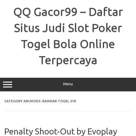
Skip
to
QQ Gacor99 – Daftar
content
Situs Judi Slot Poker
Togel Bola Online
Terpercaya
Menu
CATEGORY ARCHIVES:
BANDAR TOGEL 218
Penalty Shoot-Out by Evoplay