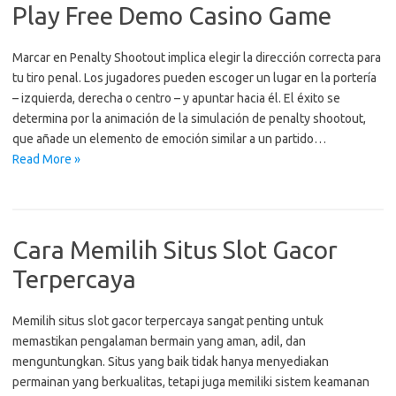
Play Free Demo Casino Game
Marcar en Penalty Shootout implica elegir la dirección correcta para
tu tiro penal. Los jugadores pueden escoger un lugar en la portería
– izquierda, derecha o centro – y apuntar hacia él. El éxito se
determina por la animación de la simulación de penalty shootout,
que añade un elemento de emoción similar a un partido…
Read More »
Cara Memilih Situs Slot Gacor
Terpercaya
Memilih situs slot gacor terpercaya sangat penting untuk
memastikan pengalaman bermain yang aman, adil, dan
menguntungkan. Situs yang baik tidak hanya menyediakan
permainan yang berkualitas, tetapi juga memiliki sistem keamanan