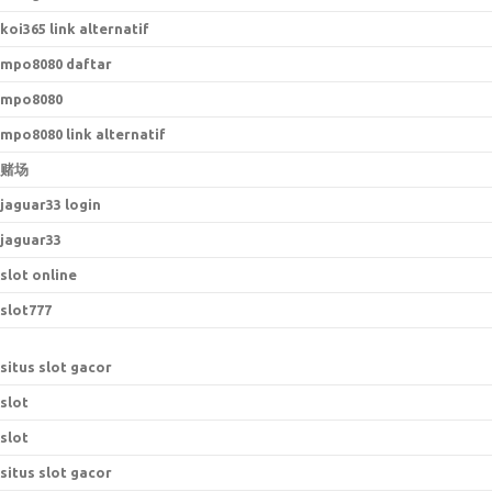
koi365 link alternatif
mpo8080 daftar
mpo8080
mpo8080 link alternatif
赌场
jaguar33 login
jaguar33
slot online
slot777
situs slot gacor
slot
slot
situs slot gacor