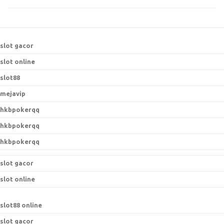
slot gacor
slot online
slot88
mejavip
hkbpokerqq
hkbpokerqq
hkbpokerqq
slot gacor
slot online
slot88 online
slot gacor