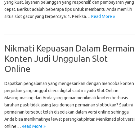
yang kuat, layanan pelanggan yang responsif, dan pembayaran yang
cepat. Berikut adalah beberapa tips untuk membantu Anda memilih
situs slot gacor yang terpercaya: 1. Periksa…
Read More »
Nikmati Kepuasan Dalam Bermain
Konten Judi Unggulan Slot
Online
Dapatkan pengalaman yang mengesankan dengan mencoba konten
perjudian yang unggul di era digital saat ini yaitu Slot Online.
Masing-masing dari Anda yang gemar menikmati konten berbasis
taruhan pasti tidak asing lagi dengan permainan slot bukan? Saat ini
permainan tersebut telah disediakan dalam versi online sehingga
Anda bisa menikmatinya lewat perangkat pintar. Menikmati slot versi
online…
Read More »