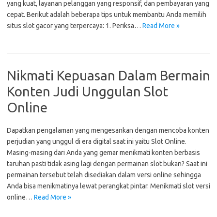
yang kuat, layanan pelanggan yang responsif, dan pembayaran yang
cepat. Berikut adalah beberapa tips untuk membantu Anda memilih
situs slot gacor yang terpercaya: 1. Periksa…
Read More »
Nikmati Kepuasan Dalam Bermain
Konten Judi Unggulan Slot
Online
Dapatkan pengalaman yang mengesankan dengan mencoba konten
perjudian yang unggul di era digital saat ini yaitu Slot Online.
Masing-masing dari Anda yang gemar menikmati konten berbasis
taruhan pasti tidak asing lagi dengan permainan slot bukan? Saat ini
permainan tersebut telah disediakan dalam versi online sehingga
Anda bisa menikmatinya lewat perangkat pintar. Menikmati slot versi
online…
Read More »