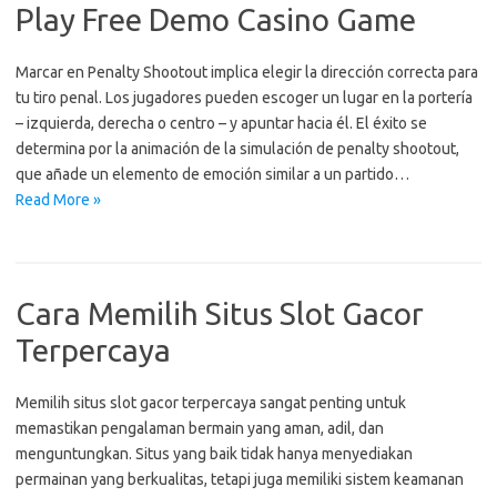
Play Free Demo Casino Game
Marcar en Penalty Shootout implica elegir la dirección correcta para
tu tiro penal. Los jugadores pueden escoger un lugar en la portería
– izquierda, derecha o centro – y apuntar hacia él. El éxito se
determina por la animación de la simulación de penalty shootout,
que añade un elemento de emoción similar a un partido…
Read More »
Cara Memilih Situs Slot Gacor
Terpercaya
Memilih situs slot gacor terpercaya sangat penting untuk
memastikan pengalaman bermain yang aman, adil, dan
menguntungkan. Situs yang baik tidak hanya menyediakan
permainan yang berkualitas, tetapi juga memiliki sistem keamanan