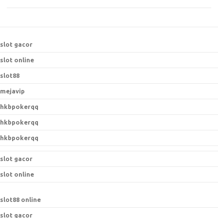
slot gacor
slot online
slot88
mejavip
hkbpokerqq
hkbpokerqq
hkbpokerqq
slot gacor
slot online
slot88 online
slot gacor