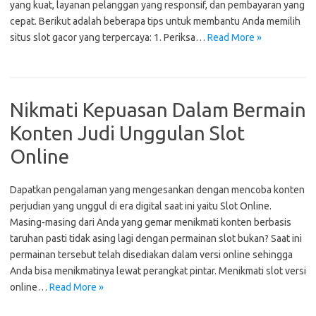
yang kuat, layanan pelanggan yang responsif, dan pembayaran yang
cepat. Berikut adalah beberapa tips untuk membantu Anda memilih
situs slot gacor yang terpercaya: 1. Periksa…
Read More »
Nikmati Kepuasan Dalam Bermain
Konten Judi Unggulan Slot
Online
Dapatkan pengalaman yang mengesankan dengan mencoba konten
perjudian yang unggul di era digital saat ini yaitu Slot Online.
Masing-masing dari Anda yang gemar menikmati konten berbasis
taruhan pasti tidak asing lagi dengan permainan slot bukan? Saat ini
permainan tersebut telah disediakan dalam versi online sehingga
Anda bisa menikmatinya lewat perangkat pintar. Menikmati slot versi
online…
Read More »