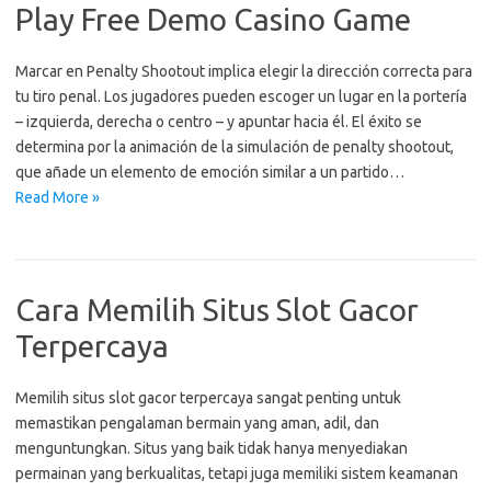
Play Free Demo Casino Game
Marcar en Penalty Shootout implica elegir la dirección correcta para
tu tiro penal. Los jugadores pueden escoger un lugar en la portería
– izquierda, derecha o centro – y apuntar hacia él. El éxito se
determina por la animación de la simulación de penalty shootout,
que añade un elemento de emoción similar a un partido…
Read More »
Cara Memilih Situs Slot Gacor
Terpercaya
Memilih situs slot gacor terpercaya sangat penting untuk
memastikan pengalaman bermain yang aman, adil, dan
menguntungkan. Situs yang baik tidak hanya menyediakan
permainan yang berkualitas, tetapi juga memiliki sistem keamanan