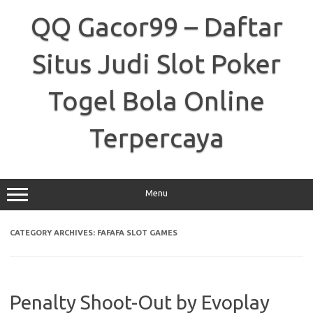
Skip
to
QQ Gacor99 – Daftar
content
Situs Judi Slot Poker
Togel Bola Online
Terpercaya
Menu
CATEGORY ARCHIVES:
FAFAFA SLOT GAMES
Penalty Shoot-Out by Evoplay