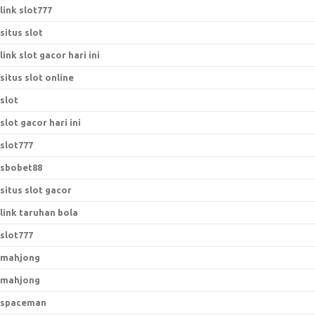
link slot777
situs slot
link slot gacor hari ini
situs slot online
slot
slot gacor hari ini
slot777
sbobet88
situs slot gacor
link taruhan bola
slot777
mahjong
mahjong
spaceman