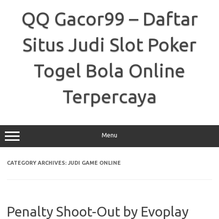
Skip
to
QQ Gacor99 – Daftar
content
Situs Judi Slot Poker
Togel Bola Online
Terpercaya
Menu
CATEGORY ARCHIVES:
JUDI GAME ONLINE
Penalty Shoot-Out by Evoplay