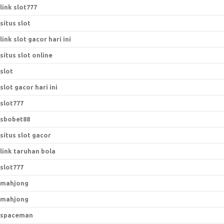
link slot777
situs slot
link slot gacor hari ini
situs slot online
slot
slot gacor hari ini
slot777
sbobet88
situs slot gacor
link taruhan bola
slot777
mahjong
mahjong
spaceman