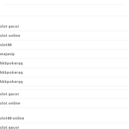
slot gacor
slot online
slot88
mejavip
hkbpokerqq
hkbpokerqq
hkbpokerqq
slot gacor
slot online
slot88 online
slot gacor