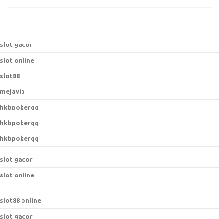
slot gacor
slot online
slot88
mejavip
hkbpokerqq
hkbpokerqq
hkbpokerqq
slot gacor
slot online
slot88 online
slot gacor