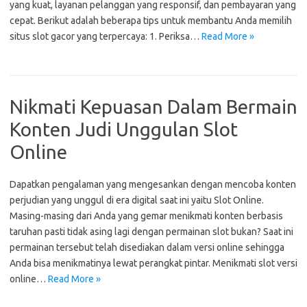
yang kuat, layanan pelanggan yang responsif, dan pembayaran yang
cepat. Berikut adalah beberapa tips untuk membantu Anda memilih
situs slot gacor yang terpercaya: 1. Periksa…
Read More »
Nikmati Kepuasan Dalam Bermain
Konten Judi Unggulan Slot
Online
Dapatkan pengalaman yang mengesankan dengan mencoba konten
perjudian yang unggul di era digital saat ini yaitu Slot Online.
Masing-masing dari Anda yang gemar menikmati konten berbasis
taruhan pasti tidak asing lagi dengan permainan slot bukan? Saat ini
permainan tersebut telah disediakan dalam versi online sehingga
Anda bisa menikmatinya lewat perangkat pintar. Menikmati slot versi
online…
Read More »