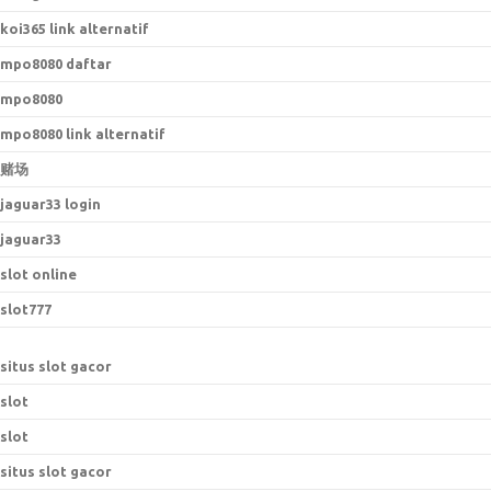
koi365 link alternatif
mpo8080 daftar
mpo8080
mpo8080 link alternatif
赌场
jaguar33 login
jaguar33
slot online
slot777
situs slot gacor
slot
slot
situs slot gacor