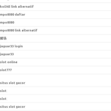
koi365 link alternatif
mpo8080 daftar
mpo8080
mpo8080 link alternatif
赌场
jaguar33 login
jaguar33
slot online
slot777
situs slot gacor
slot
slot
situs slot gacor