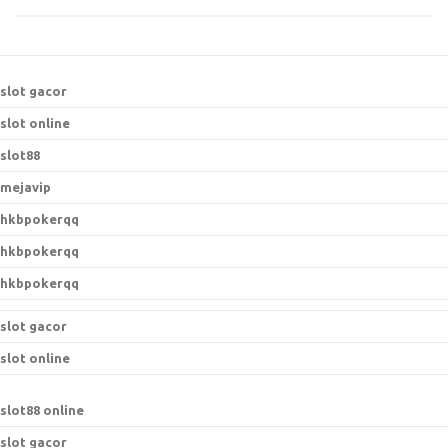
slot gacor
slot online
slot88
mejavip
hkbpokerqq
hkbpokerqq
hkbpokerqq
slot gacor
slot online
slot88 online
slot gacor