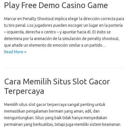
Play Free Demo Casino Game
Marcar en Penalty Shootout implica elegir la dirección correcta para
tu tiro penal. Los jugadores pueden escoger un lugar en la portería
– izquierda, derecha o centro – y apuntar hacia él. El éxito se
determina por la animación de la simulación de penalty shootout,
que añade un elemento de emoción similar a un partido…
Read More »
Cara Memilih Situs Slot Gacor
Terpercaya
Memilih situs slot gacor terpercaya sangat penting untuk
memastikan pengalaman bermain yang aman, adil, dan
menguntungkan. Situs yang baik tidak hanya menyediakan
permainan yang berkualitas, tetapi juga memiliki sistem keamanan