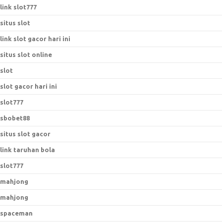
link slot777
situs slot
link slot gacor hari ini
situs slot online
slot
slot gacor hari ini
slot777
sbobet88
situs slot gacor
link taruhan bola
slot777
mahjong
mahjong
spaceman