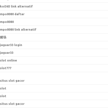
koi365 link alternatif
mpo8080 daftar
mpo8080
mpo8080 link alternatif
赌场
jaguar33 login
jaguar33
slot online
slot777
situs slot gacor
slot
slot
situs slot gacor