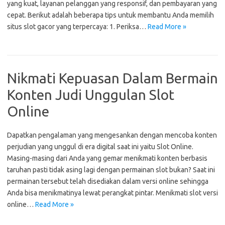
yang kuat, layanan pelanggan yang responsif, dan pembayaran yang
cepat. Berikut adalah beberapa tips untuk membantu Anda memilih
situs slot gacor yang terpercaya: 1. Periksa…
Read More »
Nikmati Kepuasan Dalam Bermain
Konten Judi Unggulan Slot
Online
Dapatkan pengalaman yang mengesankan dengan mencoba konten
perjudian yang unggul di era digital saat ini yaitu Slot Online.
Masing-masing dari Anda yang gemar menikmati konten berbasis
taruhan pasti tidak asing lagi dengan permainan slot bukan? Saat ini
permainan tersebut telah disediakan dalam versi online sehingga
Anda bisa menikmatinya lewat perangkat pintar. Menikmati slot versi
online…
Read More »