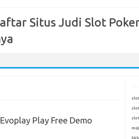
ftar Situs Judi Slot Poke
aya
slo
slo
 Evoplay Play Free Demo
slo
mej
hk