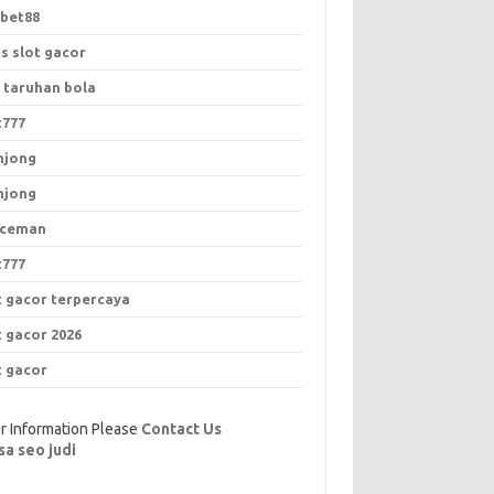
bet88
us slot gacor
k taruhan bola
t777
hjong
hjong
aceman
t777
t gacor terpercaya
t gacor 2026
t gacor
r Information Please
Contact Us
sa seo judi