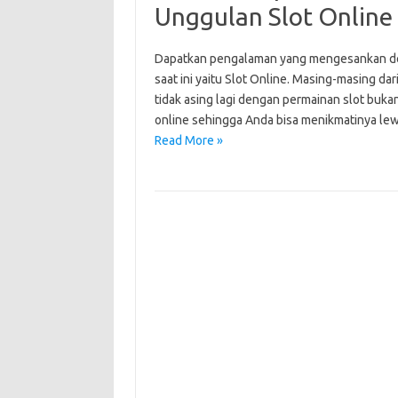
Unggulan Slot Online
Dapatkan pengalaman yang mengesankan den
saat ini yaitu Slot Online. Masing-masing d
tidak asing lagi dengan permainan slot bukan
online sehingga Anda bisa menikmatinya lewa
Read More »