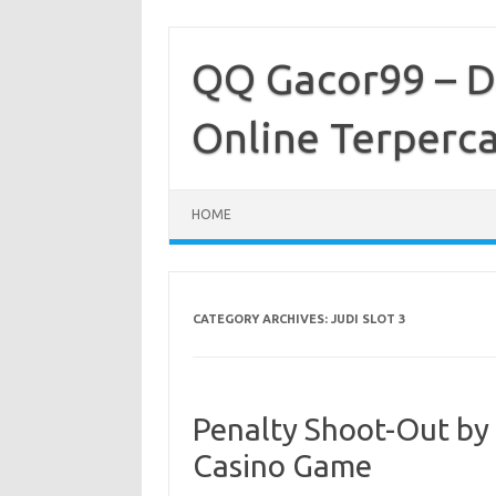
Skip
to
content
QQ Gacor99 – Da
Online Terperc
HOME
CATEGORY ARCHIVES:
JUDI SLOT 3
Penalty Shoot-Out by
Casino Game