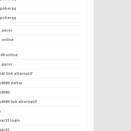
bpokerqq
bpokerqq
t gacor
t online
t88 online
t gacor
365 link alternatif
8080 daftar
o8080
8080 link alternatif
场
uar33 login
uar33