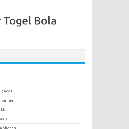
r Togel Bola
t gacor
t online
t88
avip
bpokerqq