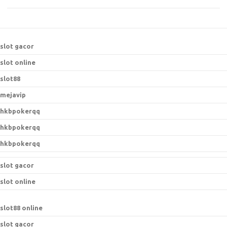
slot gacor
slot online
slot88
mejavip
hkbpokerqq
hkbpokerqq
hkbpokerqq
slot gacor
slot online
slot88 online
slot gacor