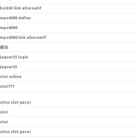
koi365 link alternatif
mpo8080 daftar
mpo8080
mpo8080 link alternatif
赌场
jaguar33 login
jaguar33
slot online
slot777
situs slot gacor
slot
slot
situs slot gacor