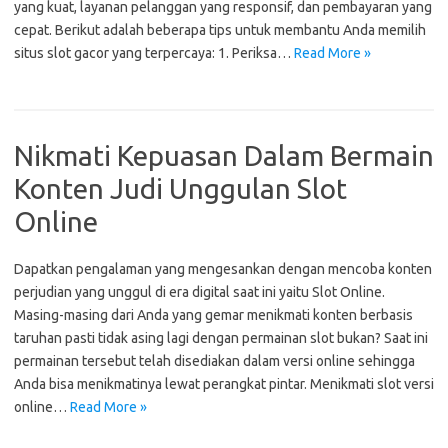
yang kuat, layanan pelanggan yang responsif, dan pembayaran yang
cepat. Berikut adalah beberapa tips untuk membantu Anda memilih
situs slot gacor yang terpercaya: 1. Periksa…
Read More »
Nikmati Kepuasan Dalam Bermain
Konten Judi Unggulan Slot
Online
Dapatkan pengalaman yang mengesankan dengan mencoba konten
perjudian yang unggul di era digital saat ini yaitu Slot Online.
Masing-masing dari Anda yang gemar menikmati konten berbasis
taruhan pasti tidak asing lagi dengan permainan slot bukan? Saat ini
permainan tersebut telah disediakan dalam versi online sehingga
Anda bisa menikmatinya lewat perangkat pintar. Menikmati slot versi
online…
Read More »