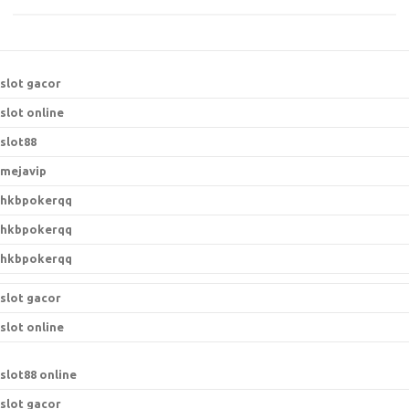
slot gacor
slot online
slot88
mejavip
hkbpokerqq
hkbpokerqq
hkbpokerqq
slot gacor
slot online
slot88 online
slot gacor