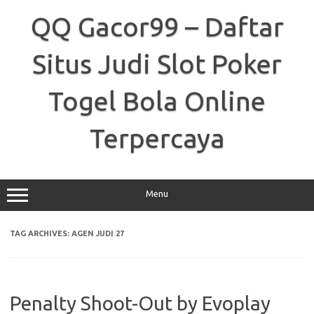
Skip
to
QQ Gacor99 – Daftar
content
Situs Judi Slot Poker
Togel Bola Online
Terpercaya
Menu
TAG ARCHIVES:
AGEN JUDI 27
Penalty Shoot-Out by Evoplay