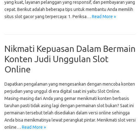
yang kuat, layanan pelanggan yang responsif, dan pembayaran yang
cepat. Berikut adalah beberapa tips untuk membantu Anda memilih
situs slot gacor yang terpercaya: 1. Periksa…
Read More »
Nikmati Kepuasan Dalam Bermain
Konten Judi Unggulan Slot
Online
Dapatkan pengalaman yang mengesankan dengan mencoba konten
perjudian yang unggul di era digital saat ini yaitu Slot Online.
Masing-masing dari Anda yang gemar menikmati konten berbasis
taruhan pasti tidak asing lagi dengan permainan slot bukan? Saat ini
permainan tersebut telah disediakan dalam versi online sehingga
Anda bisa menikmatinya lewat perangkat pintar. Menikmati slot versi
online…
Read More »