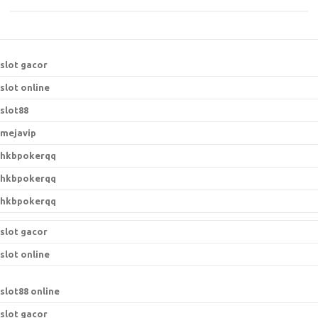
slot gacor
slot online
slot88
mejavip
hkbpokerqq
hkbpokerqq
hkbpokerqq
slot gacor
slot online
slot88 online
slot gacor