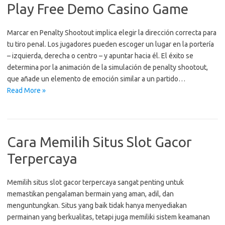
Play Free Demo Casino Game
Marcar en Penalty Shootout implica elegir la dirección correcta para
tu tiro penal. Los jugadores pueden escoger un lugar en la portería
– izquierda, derecha o centro – y apuntar hacia él. El éxito se
determina por la animación de la simulación de penalty shootout,
que añade un elemento de emoción similar a un partido…
Read More »
Cara Memilih Situs Slot Gacor
Terpercaya
Memilih situs slot gacor terpercaya sangat penting untuk
memastikan pengalaman bermain yang aman, adil, dan
menguntungkan. Situs yang baik tidak hanya menyediakan
permainan yang berkualitas, tetapi juga memiliki sistem keamanan