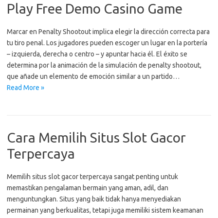
Play Free Demo Casino Game
Marcar en Penalty Shootout implica elegir la dirección correcta para
tu tiro penal. Los jugadores pueden escoger un lugar en la portería
– izquierda, derecha o centro – y apuntar hacia él. El éxito se
determina por la animación de la simulación de penalty shootout,
que añade un elemento de emoción similar a un partido…
Read More »
Cara Memilih Situs Slot Gacor
Terpercaya
Memilih situs slot gacor terpercaya sangat penting untuk
memastikan pengalaman bermain yang aman, adil, dan
menguntungkan. Situs yang baik tidak hanya menyediakan
permainan yang berkualitas, tetapi juga memiliki sistem keamanan