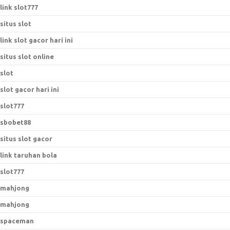
link slot777
situs slot
link slot gacor hari ini
situs slot online
slot
slot gacor hari ini
slot777
sbobet88
situs slot gacor
link taruhan bola
slot777
mahjong
mahjong
spaceman