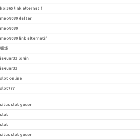
koi365 link alternatif
mpo8080 daftar
mpo8080
mpo8080 link alternatif
赌场
jaguar33 login
jaguar33
slot online
slot777
situs slot gacor
slot
slot
situs slot gacor