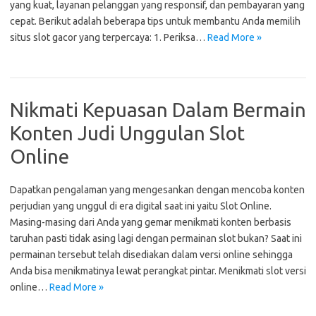
yang kuat, layanan pelanggan yang responsif, dan pembayaran yang
cepat. Berikut adalah beberapa tips untuk membantu Anda memilih
situs slot gacor yang terpercaya: 1. Periksa…
Read More »
Nikmati Kepuasan Dalam Bermain
Konten Judi Unggulan Slot
Online
Dapatkan pengalaman yang mengesankan dengan mencoba konten
perjudian yang unggul di era digital saat ini yaitu Slot Online.
Masing-masing dari Anda yang gemar menikmati konten berbasis
taruhan pasti tidak asing lagi dengan permainan slot bukan? Saat ini
permainan tersebut telah disediakan dalam versi online sehingga
Anda bisa menikmatinya lewat perangkat pintar. Menikmati slot versi
online…
Read More »