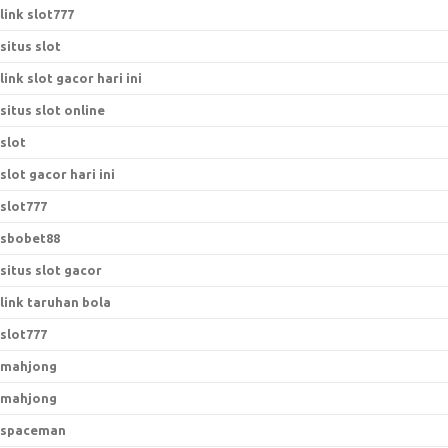
link slot777
situs slot
link slot gacor hari ini
situs slot online
slot
slot gacor hari ini
slot777
sbobet88
situs slot gacor
link taruhan bola
slot777
mahjong
mahjong
spaceman