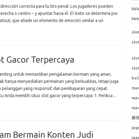
 dirección correcta para tu tiro penal. Los jugadores pueden
hk
derecha o centro – y apuntar hacia él. El éxito se determina por
hk
ootout, que añade un elemento de emoción similar a un
slo
slo
ot Gacor Terpercaya
slo
slo
 penting untuk memastikan pengalaman bermain yang aman,
koi
dak hanya menyediakan permainan yang berkualitas, tetapi juga
mpo
n pelanggan yang responsif, dan pembayaran yang cepat.
u Anda memilih situs slot gacor yang terpercaya: 1. Periksa…
mp
mpo
赌
jag
am Bermain Konten Judi
jag