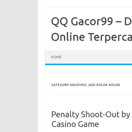
Skip
to
content
QQ Gacor99 – Da
Online Terperc
HOME
CATEGORY ARCHIVES:
JUDI KOLOK KOLOK
Penalty Shoot-Out by
Casino Game