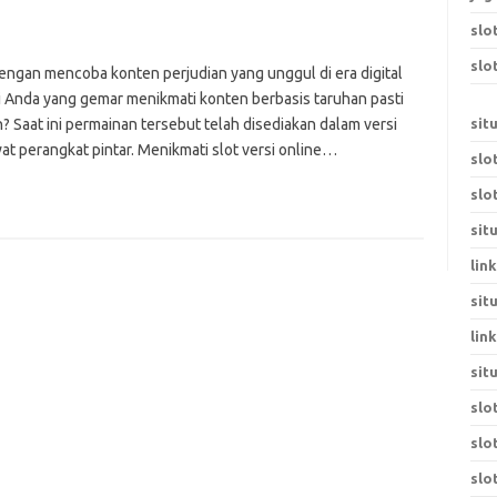
slo
slo
gan mencoba konten perjudian yang unggul di era digital
ari Anda yang gemar menikmati konten berbasis taruhan pasti
? Saat ini permainan tersebut telah disediakan dalam versi
sit
t perangkat pintar. Menikmati slot versi online…
slo
slo
sit
lin
sit
lin
sit
slo
slo
slo