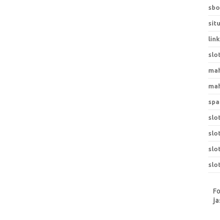
sbo
sit
lin
slo
ma
ma
sp
slo
slo
slo
slo
Fo
ja