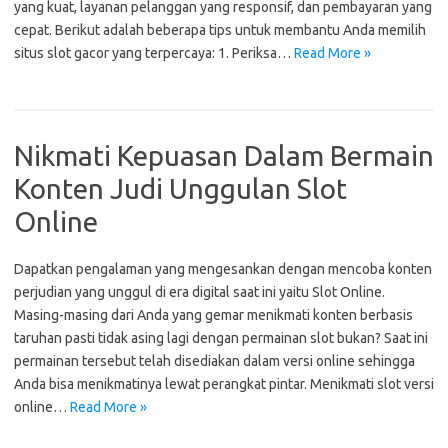
yang kuat, layanan pelanggan yang responsif, dan pembayaran yang
cepat. Berikut adalah beberapa tips untuk membantu Anda memilih
situs slot gacor yang terpercaya: 1. Periksa…
Read More »
Nikmati Kepuasan Dalam Bermain
Konten Judi Unggulan Slot
Online
Dapatkan pengalaman yang mengesankan dengan mencoba konten
perjudian yang unggul di era digital saat ini yaitu Slot Online.
Masing-masing dari Anda yang gemar menikmati konten berbasis
taruhan pasti tidak asing lagi dengan permainan slot bukan? Saat ini
permainan tersebut telah disediakan dalam versi online sehingga
Anda bisa menikmatinya lewat perangkat pintar. Menikmati slot versi
online…
Read More »