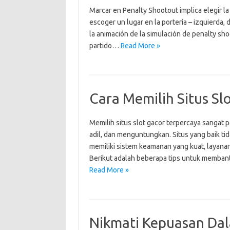
Marcar en Penalty Shootout implica elegir la
escoger un lugar en la portería – izquierda, 
la animación de la simulación de penalty sh
partido…
Read More »
Cara Memilih Situs Sl
Memilih situs slot gacor terpercaya sangat
adil, dan menguntungkan. Situs yang baik ti
memiliki sistem keamanan yang kuat, layana
Berikut adalah beberapa tips untuk membant
Read More »
Nikmati Kepuasan Dal