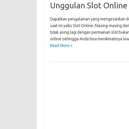
Unggulan Slot Online
Dapatkan pengalaman yang mengesankan den
saat ini yaitu Slot Online. Masing-masing d
tidak asing lagi dengan permainan slot bukan
online sehingga Anda bisa menikmatinya lewa
Read More »