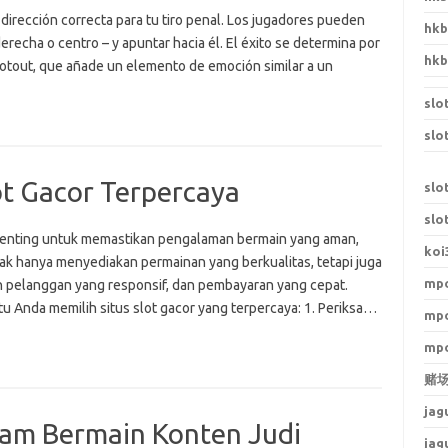
 dirección correcta para tu tiro penal. Los jugadores pueden
hk
derecha o centro – y apuntar hacia él. El éxito se determina por
hk
ootout, que añade un elemento de emoción similar a un
slo
slo
ot Gacor Terpercaya
slo
slo
 penting untuk memastikan pengalaman bermain yang aman,
koi
dak hanya menyediakan permainan yang berkualitas, tetapi juga
mpo
n pelanggan yang responsif, dan pembayaran yang cepat.
u Anda memilih situs slot gacor yang terpercaya: 1. Periksa…
mp
mpo
赌
jag
am Bermain Konten Judi
jag