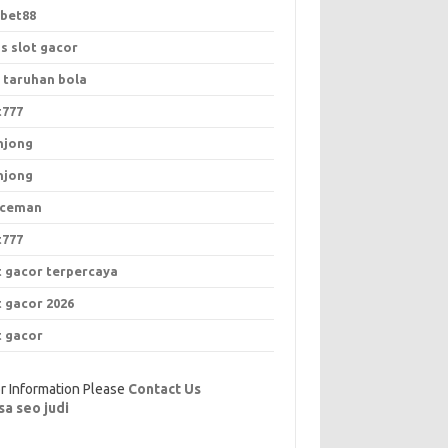
bet88
us slot gacor
k taruhan bola
t777
hjong
hjong
aceman
t777
t gacor terpercaya
t gacor 2026
t gacor
r Information Please
Contact Us
sa seo judi