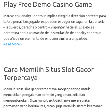
Play Free Demo Casino Game
Marcar en Penalty Shootout implica elegir la dirección correcta para
tu tiro penal. Los jugadores pueden escoger un lugar en la portería
– izquierda, derecha o centro – y apuntar hacia él. El éxito se
determina por la animación de la simulación de penalty shootout,
que añade un elemento de emoción similar a un partido…
Read More »
Cara Memilih Situs Slot Gacor
Terpercaya
Memilih situs slot gacor terpercaya sangat penting untuk
memastikan pengalaman bermain yang aman, adil, dan
menguntungkan. Situs yang baik tidak hanya menyediakan
permainan yang berkualitas, tetapi juga memiliki sistem keamanan