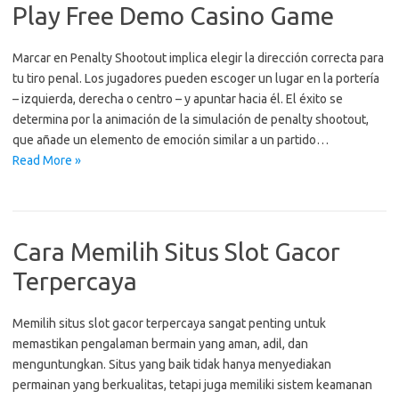
Play Free Demo Casino Game
Marcar en Penalty Shootout implica elegir la dirección correcta para
tu tiro penal. Los jugadores pueden escoger un lugar en la portería
– izquierda, derecha o centro – y apuntar hacia él. El éxito se
determina por la animación de la simulación de penalty shootout,
que añade un elemento de emoción similar a un partido…
Read More »
Cara Memilih Situs Slot Gacor
Terpercaya
Memilih situs slot gacor terpercaya sangat penting untuk
memastikan pengalaman bermain yang aman, adil, dan
menguntungkan. Situs yang baik tidak hanya menyediakan
permainan yang berkualitas, tetapi juga memiliki sistem keamanan