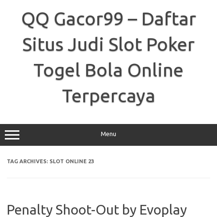
Skip
to
QQ Gacor99 – Daftar
content
Situs Judi Slot Poker
Togel Bola Online
Terpercaya
Menu
TAG ARCHIVES:
SLOT ONLINE 23
Penalty Shoot-Out by Evoplay