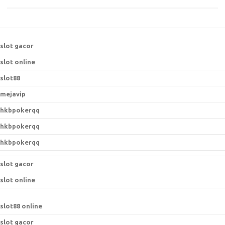
slot gacor
slot online
slot88
mejavip
hkbpokerqq
hkbpokerqq
hkbpokerqq
slot gacor
slot online
slot88 online
slot gacor