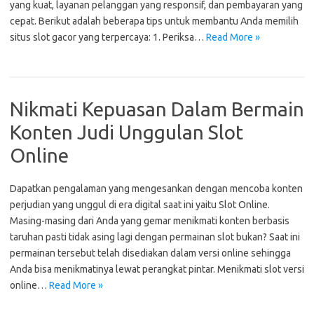
yang kuat, layanan pelanggan yang responsif, dan pembayaran yang
cepat. Berikut adalah beberapa tips untuk membantu Anda memilih
situs slot gacor yang terpercaya: 1. Periksa…
Read More »
Nikmati Kepuasan Dalam Bermain
Konten Judi Unggulan Slot
Online
Dapatkan pengalaman yang mengesankan dengan mencoba konten
perjudian yang unggul di era digital saat ini yaitu Slot Online.
Masing-masing dari Anda yang gemar menikmati konten berbasis
taruhan pasti tidak asing lagi dengan permainan slot bukan? Saat ini
permainan tersebut telah disediakan dalam versi online sehingga
Anda bisa menikmatinya lewat perangkat pintar. Menikmati slot versi
online…
Read More »