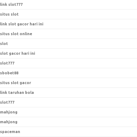
link slot777
situs slot
link slot gacor hari ini
situs slot online
slot
slot gacor hari ini
slot777
sbobet88
situs slot gacor
link taruhan bola
slot777
mahjong
mahjong
spaceman