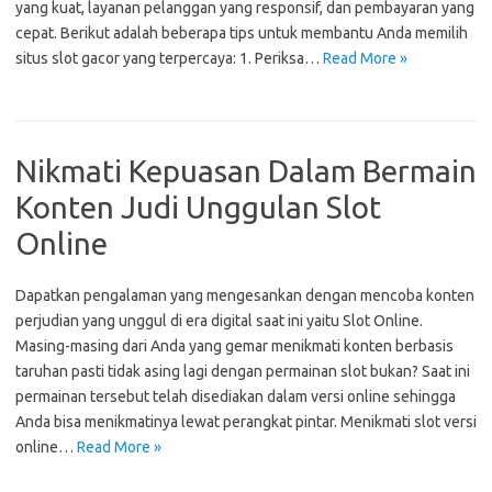
yang kuat, layanan pelanggan yang responsif, dan pembayaran yang
cepat. Berikut adalah beberapa tips untuk membantu Anda memilih
situs slot gacor yang terpercaya: 1. Periksa…
Read More »
Nikmati Kepuasan Dalam Bermain
Konten Judi Unggulan Slot
Online
Dapatkan pengalaman yang mengesankan dengan mencoba konten
perjudian yang unggul di era digital saat ini yaitu Slot Online.
Masing-masing dari Anda yang gemar menikmati konten berbasis
taruhan pasti tidak asing lagi dengan permainan slot bukan? Saat ini
permainan tersebut telah disediakan dalam versi online sehingga
Anda bisa menikmatinya lewat perangkat pintar. Menikmati slot versi
online…
Read More »