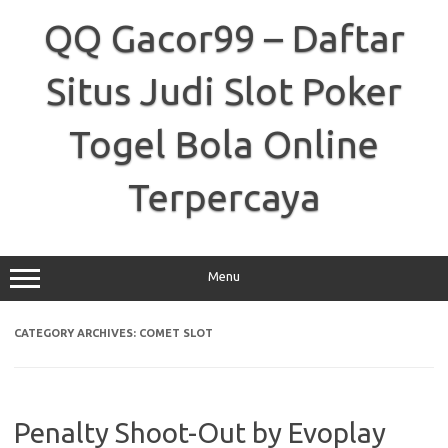
Skip
to
QQ Gacor99 – Daftar
content
Situs Judi Slot Poker
Togel Bola Online
Terpercaya
Menu
CATEGORY ARCHIVES:
COMET SLOT
Penalty Shoot-Out by Evoplay