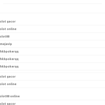
slot gacor
slot online
slot88
mejavip
hkbpokerqq
hkbpokerqq
hkbpokerqq
slot gacor
slot online
slot88 online
slot gacor