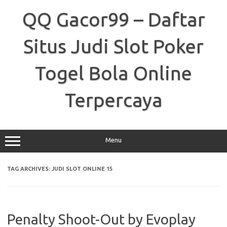
Skip
to
QQ Gacor99 – Daftar
content
Situs Judi Slot Poker
Togel Bola Online
Terpercaya
Menu
TAG ARCHIVES:
JUDI SLOT ONLINE 15
Penalty Shoot-Out by Evoplay