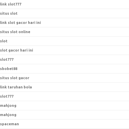
link slot777
situs slot
link slot gacor hari ini
situs slot online
slot
slot gacor hari ini
slot777
sbobet88
situs slot gacor
link taruhan bola
slot777
mahjong
mahjong
spaceman