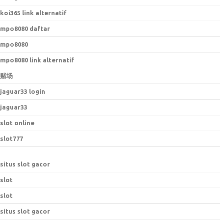
koi365 link alternatif
mpo8080 daftar
mpo8080
mpo8080 link alternatif
赌场
jaguar33 login
jaguar33
slot online
slot777
situs slot gacor
slot
slot
situs slot gacor