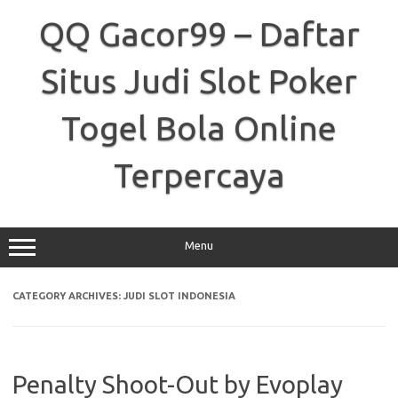
Skip
to
QQ Gacor99 – Daftar
content
Situs Judi Slot Poker
Togel Bola Online
Terpercaya
Menu
CATEGORY ARCHIVES:
JUDI SLOT INDONESIA
Penalty Shoot-Out by Evoplay