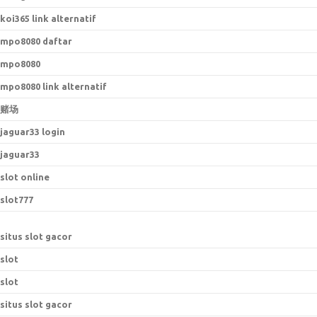
koi365 link alternatif
mpo8080 daftar
mpo8080
mpo8080 link alternatif
赌场
jaguar33 login
jaguar33
slot online
slot777
situs slot gacor
slot
slot
situs slot gacor