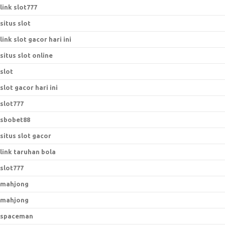
link slot777
situs slot
link slot gacor hari ini
situs slot online
slot
slot gacor hari ini
slot777
sbobet88
situs slot gacor
link taruhan bola
slot777
mahjong
mahjong
spaceman