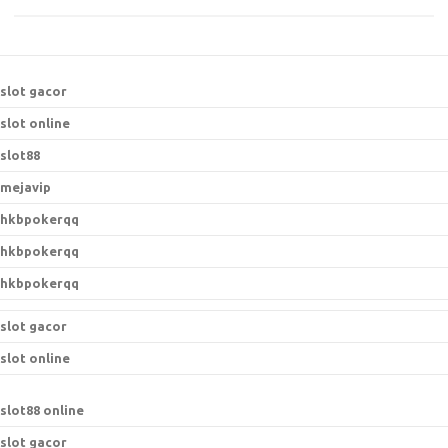
slot gacor
slot online
slot88
mejavip
hkbpokerqq
hkbpokerqq
hkbpokerqq
slot gacor
slot online
slot88 online
slot gacor