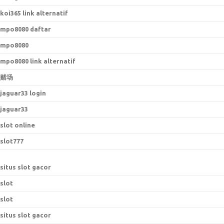
koi365 link alternatif
mpo8080 daftar
mpo8080
mpo8080 link alternatif
赌场
jaguar33 login
jaguar33
slot online
slot777
situs slot gacor
slot
slot
situs slot gacor