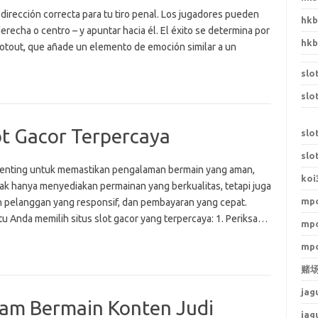
 dirección correcta para tu tiro penal. Los jugadores pueden
hk
derecha o centro – y apuntar hacia él. El éxito se determina por
hk
ootout, que añade un elemento de emoción similar a un
slo
slo
ot Gacor Terpercaya
slo
slo
 penting untuk memastikan pengalaman bermain yang aman,
koi
dak hanya menyediakan permainan yang berkualitas, tetapi juga
mpo
n pelanggan yang responsif, dan pembayaran yang cepat.
u Anda memilih situs slot gacor yang terpercaya: 1. Periksa…
mp
mpo
赌
jag
am Bermain Konten Judi
jag