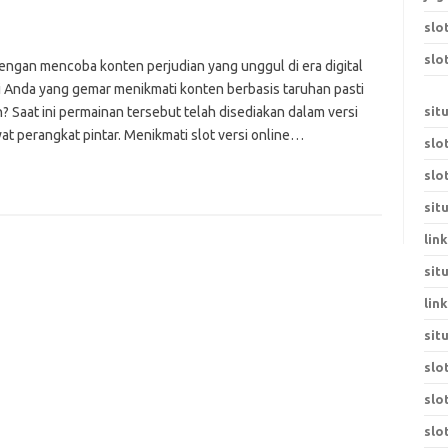
slo
slo
gan mencoba konten perjudian yang unggul di era digital
ari Anda yang gemar menikmati konten berbasis taruhan pasti
? Saat ini permainan tersebut telah disediakan dalam versi
sit
t perangkat pintar. Menikmati slot versi online…
slo
slo
sit
lin
sit
lin
sit
slo
slo
slo