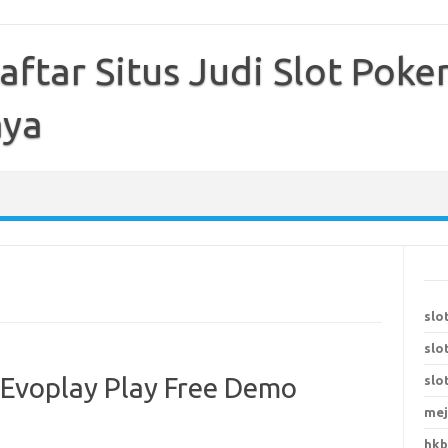
ftar Situs Judi Slot Poke
aya
slo
slo
 Evoplay Play Free Demo
slo
mej
hk