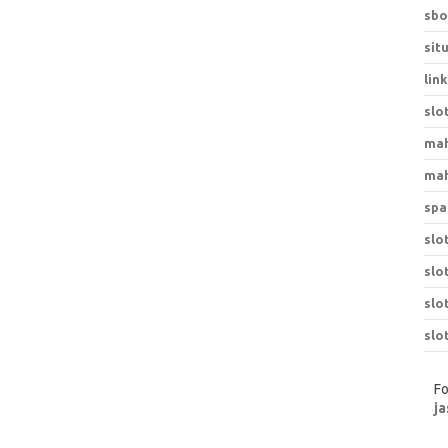
sbo
sit
lin
slo
ma
ma
sp
slo
slo
slo
slo
Fo
ja