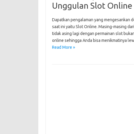
Unggulan Slot Online
Dapatkan pengalaman yang mengesankan den
saat ini yaitu Slot Online. Masing-masing d
tidak asing lagi dengan permainan slot bukan
online sehingga Anda bisa menikmatinya lewa
Read More »