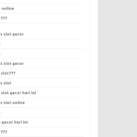
t online
t777
us slot gacor
t
t
us slot gacor
k slot777
us slot
k slot gacor hari ini
us slot online
t
t gacor hari ini
t777