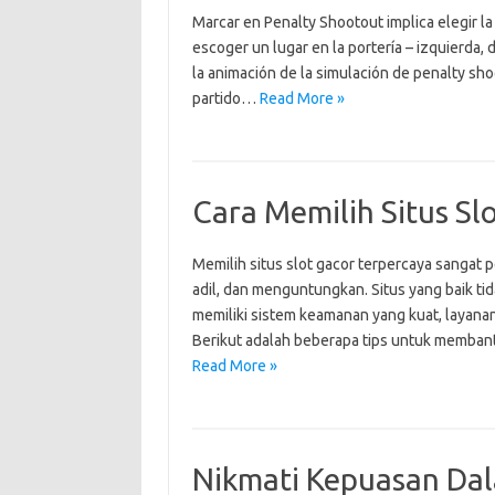
Marcar en Penalty Shootout implica elegir la
escoger un lugar en la portería – izquierda, 
la animación de la simulación de penalty sh
partido…
Read More »
Cara Memilih Situs Sl
Memilih situs slot gacor terpercaya sangat
adil, dan menguntungkan. Situs yang baik ti
memiliki sistem keamanan yang kuat, layana
Berikut adalah beberapa tips untuk membant
Read More »
Nikmati Kepuasan Dal