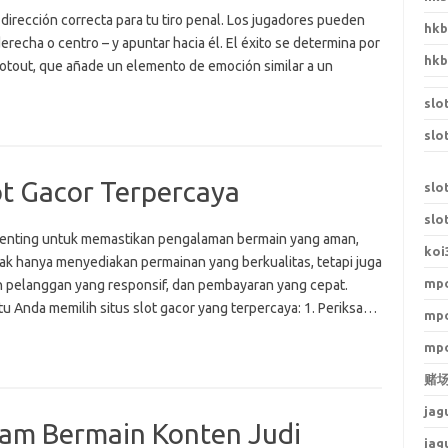
 dirección correcta para tu tiro penal. Los jugadores pueden
hk
derecha o centro – y apuntar hacia él. El éxito se determina por
hk
ootout, que añade un elemento de emoción similar a un
slo
slo
ot Gacor Terpercaya
slo
slo
 penting untuk memastikan pengalaman bermain yang aman,
koi
dak hanya menyediakan permainan yang berkualitas, tetapi juga
mpo
n pelanggan yang responsif, dan pembayaran yang cepat.
u Anda memilih situs slot gacor yang terpercaya: 1. Periksa…
mp
mpo
赌
jag
am Bermain Konten Judi
jag