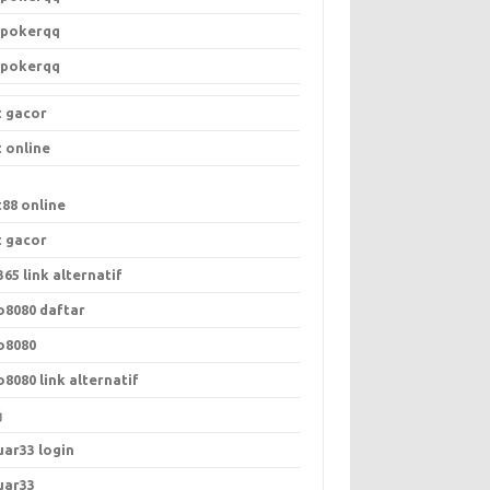
bpokerqq
bpokerqq
t gacor
t online
t88 online
t gacor
365 link alternatif
8080 daftar
o8080
8080 link alternatif
场
uar33 login
uar33