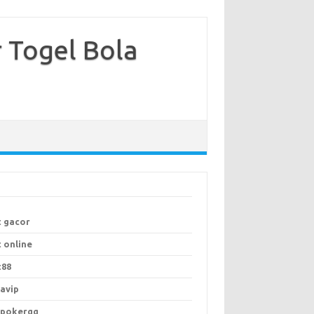
r Togel Bola
t gacor
t online
t88
avip
bpokerqq