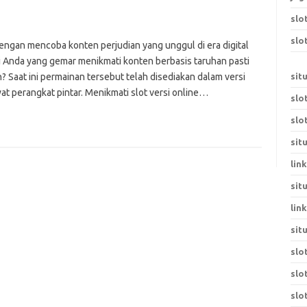
slo
slo
gan mencoba konten perjudian yang unggul di era digital
ari Anda yang gemar menikmati konten berbasis taruhan pasti
? Saat ini permainan tersebut telah disediakan dalam versi
sit
t perangkat pintar. Menikmati slot versi online…
slo
slo
sit
lin
sit
lin
sit
slo
slo
slo