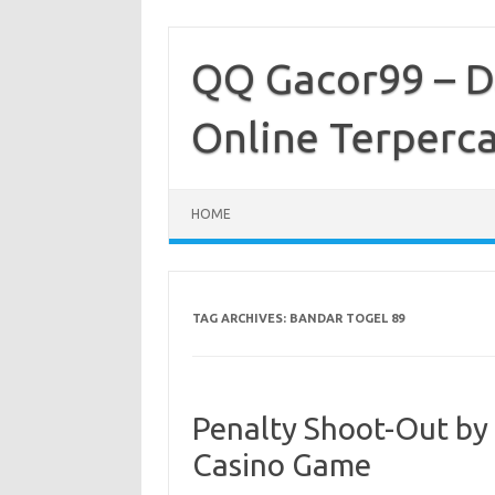
Skip
to
content
QQ Gacor99 – Da
Online Terperc
HOME
TAG ARCHIVES:
BANDAR TOGEL 89
Penalty Shoot-Out by
Casino Game