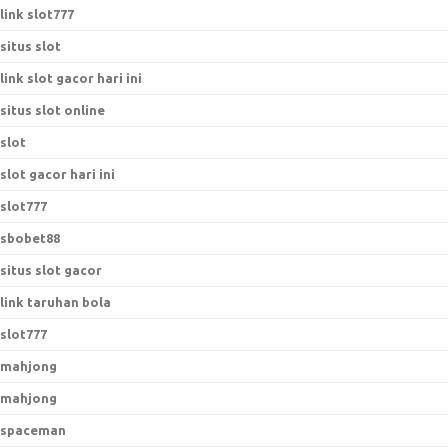
link slot777
situs slot
link slot gacor hari ini
situs slot online
slot
slot gacor hari ini
slot777
sbobet88
situs slot gacor
link taruhan bola
slot777
mahjong
mahjong
spaceman