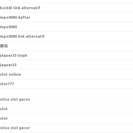
koi365 link alternatif
mpo8080 daftar
mpo8080
mpo8080 link alternatif
赌场
jaguar33 login
jaguar33
slot online
slot777
situs slot gacor
slot
slot
situs slot gacor