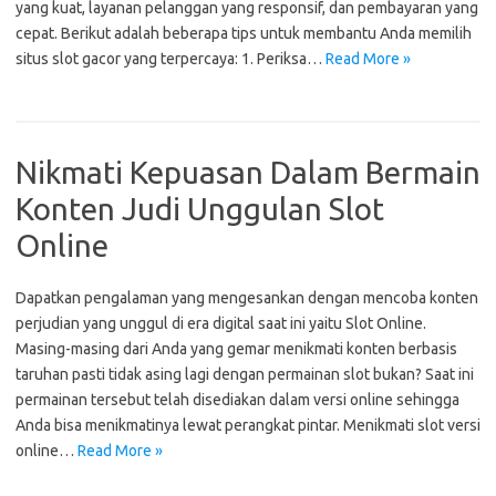
yang kuat, layanan pelanggan yang responsif, dan pembayaran yang
cepat. Berikut adalah beberapa tips untuk membantu Anda memilih
situs slot gacor yang terpercaya: 1. Periksa…
Read More »
Nikmati Kepuasan Dalam Bermain
Konten Judi Unggulan Slot
Online
Dapatkan pengalaman yang mengesankan dengan mencoba konten
perjudian yang unggul di era digital saat ini yaitu Slot Online.
Masing-masing dari Anda yang gemar menikmati konten berbasis
taruhan pasti tidak asing lagi dengan permainan slot bukan? Saat ini
permainan tersebut telah disediakan dalam versi online sehingga
Anda bisa menikmatinya lewat perangkat pintar. Menikmati slot versi
online…
Read More »