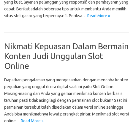
yang kuat, layanan pelanggan yang responsif, dan pembayaran yang
cepat. Berikut adalah beberapa tips untuk membantu Anda memilih
situs slot gacor yang terpercaya: 1. Periksa…
Read More »
Nikmati Kepuasan Dalam Bermain
Konten Judi Unggulan Slot
Online
Dapatkan pengalaman yang mengesankan dengan mencoba konten
perjudian yang unggul di era digital saat ini yaitu Slot Online.
Masing-masing dari Anda yang gemar menikmati konten berbasis
taruhan pasti tidak asing lagi dengan permainan slot bukan? Saat ini
permainan tersebut telah disediakan dalam versi online sehingga
Anda bisa menikmatinya lewat perangkat pintar. Menikmati slot versi
online…
Read More »