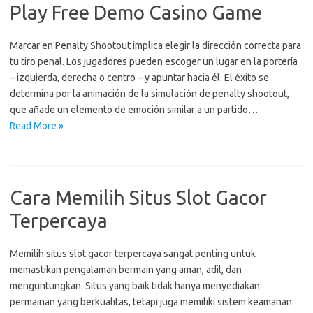
Play Free Demo Casino Game
Marcar en Penalty Shootout implica elegir la dirección correcta para
tu tiro penal. Los jugadores pueden escoger un lugar en la portería
– izquierda, derecha o centro – y apuntar hacia él. El éxito se
determina por la animación de la simulación de penalty shootout,
que añade un elemento de emoción similar a un partido…
Read More »
Cara Memilih Situs Slot Gacor
Terpercaya
Memilih situs slot gacor terpercaya sangat penting untuk
memastikan pengalaman bermain yang aman, adil, dan
menguntungkan. Situs yang baik tidak hanya menyediakan
permainan yang berkualitas, tetapi juga memiliki sistem keamanan