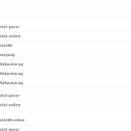
slot gacor
slot online
slot88
mejavip
hkbpokerqq
hkbpokerqq
hkbpokerqq
slot gacor
slot online
slot88 online
slot gacor