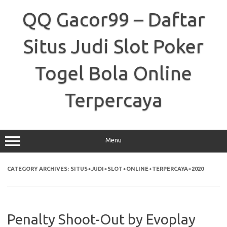
Skip
to
QQ Gacor99 – Daftar
content
Situs Judi Slot Poker
Togel Bola Online
Terpercaya
Menu
CATEGORY ARCHIVES:
SITUS+JUDI+SLOT+ONLINE+TERPERCAYA+2020
Penalty Shoot-Out by Evoplay