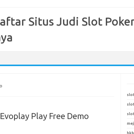
ftar Situs Judi Slot Poke
aya
O
slo
slo
 Evoplay Play Free Demo
slo
mej
hk