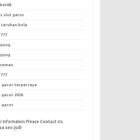
bet88
us slot gacor
k taruhan bola
t777
hjong
hjong
aceman
t777
t gacor terpercaya
t gacor 2026
t gacor
r Information Please
Contact Us
sa seo judi