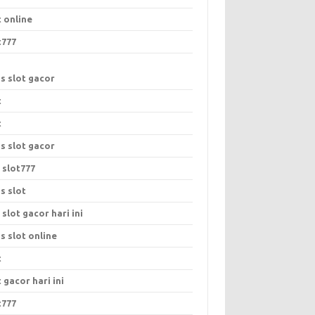
t online
t777
us slot gacor
t
t
us slot gacor
k slot777
us slot
k slot gacor hari ini
us slot online
t
t gacor hari ini
t777