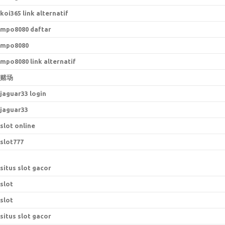
koi365 link alternatif
mpo8080 daftar
mpo8080
mpo8080 link alternatif
赌场
jaguar33 login
jaguar33
slot online
slot777
situs slot gacor
slot
slot
situs slot gacor