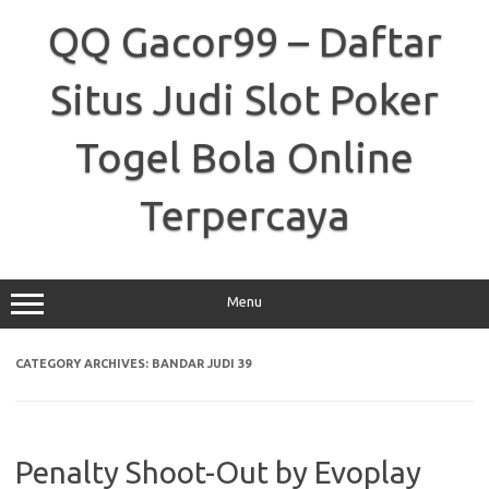
Skip
to
QQ Gacor99 – Daftar
content
Situs Judi Slot Poker
Togel Bola Online
Terpercaya
Menu
CATEGORY ARCHIVES:
BANDAR JUDI 39
Penalty Shoot-Out by Evoplay