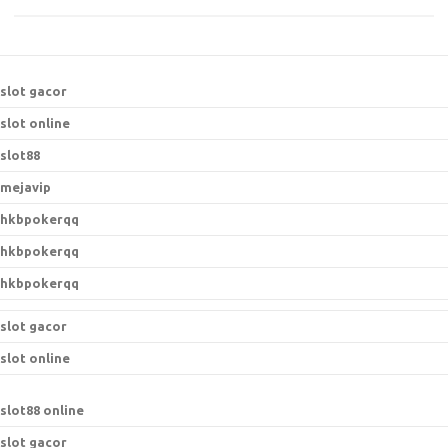
slot gacor
slot online
slot88
mejavip
hkbpokerqq
hkbpokerqq
hkbpokerqq
slot gacor
slot online
slot88 online
slot gacor