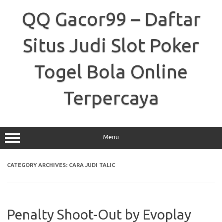
Skip
to
QQ Gacor99 – Daftar
content
Situs Judi Slot Poker
Togel Bola Online
Terpercaya
Menu
CATEGORY ARCHIVES:
CARA JUDI TALIC
Penalty Shoot-Out by Evoplay