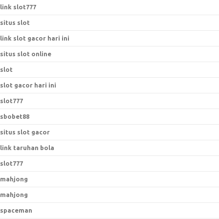
link slot777
situs slot
link slot gacor hari ini
situs slot online
slot
slot gacor hari ini
slot777
sbobet88
situs slot gacor
link taruhan bola
slot777
mahjong
mahjong
spaceman