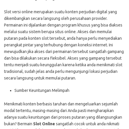
Slot versi online merupakan suatu konten perjudian digital yang
dikembangkan secara langsung oleh perusahaan provider.
Permainan ini dijalankan dengan program khusus yang bisa diakses
melalui suatu sistem berupa situs online. Akses dan memulai
putaran pada konten slot tersebut, anda hanya perlu menyediakan
perangkat pintar yang terhubung dengan koneksi internet. Ini
mewujudkan jika akses dari permainan tersebut sangatlah gampang
dan bisa dilakukan secara fleksibel. Akses yang gampang tersebut
tentu menjadi suatu keunggulan karena ketika anda menikmati slot
tradisional, sudah jelas anda perlu mengunjungi lokasi perjudian
secara langsung untuk memulai putaran.
Sumber Keuntungan Melimpah
Menikmati konten berbasis taruhan dan mengeluarkan sejumlah
modal tertentu, masing-masing dari Anda pasti mengharapkan
adanya suatu keuntungan dari proses putaran yang dilangsungkan
bukan? Bermain
Slot Online
sangatlah cocok untuk anda nikmati