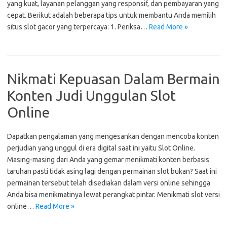
yang kuat, layanan pelanggan yang responsif, dan pembayaran yang
cepat. Berikut adalah beberapa tips untuk membantu Anda memilih
situs slot gacor yang terpercaya: 1. Periksa…
Read More »
Nikmati Kepuasan Dalam Bermain
Konten Judi Unggulan Slot
Online
Dapatkan pengalaman yang mengesankan dengan mencoba konten
perjudian yang unggul di era digital saat ini yaitu Slot Online.
Masing-masing dari Anda yang gemar menikmati konten berbasis
taruhan pasti tidak asing lagi dengan permainan slot bukan? Saat ini
permainan tersebut telah disediakan dalam versi online sehingga
Anda bisa menikmatinya lewat perangkat pintar. Menikmati slot versi
online…
Read More »