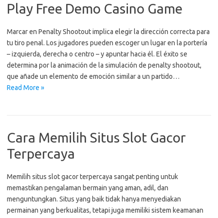
Play Free Demo Casino Game
Marcar en Penalty Shootout implica elegir la dirección correcta para
tu tiro penal. Los jugadores pueden escoger un lugar en la portería
– izquierda, derecha o centro – y apuntar hacia él. El éxito se
determina por la animación de la simulación de penalty shootout,
que añade un elemento de emoción similar a un partido…
Read More »
Cara Memilih Situs Slot Gacor
Terpercaya
Memilih situs slot gacor terpercaya sangat penting untuk
memastikan pengalaman bermain yang aman, adil, dan
menguntungkan. Situs yang baik tidak hanya menyediakan
permainan yang berkualitas, tetapi juga memiliki sistem keamanan