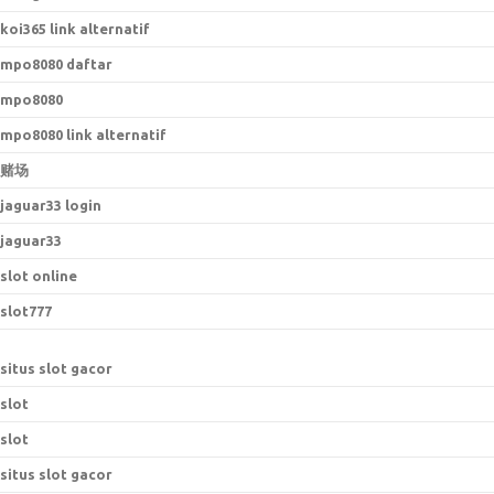
koi365 link alternatif
mpo8080 daftar
mpo8080
mpo8080 link alternatif
赌场
jaguar33 login
jaguar33
slot online
slot777
situs slot gacor
slot
slot
situs slot gacor