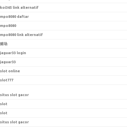
koi365 link alternatif
mpo8080 daftar
mpo8080
mpo8080 link alternatif
赌场
jaguar33 login
jaguar33
slot online
slot777
situs slot gacor
slot
slot
situs slot gacor