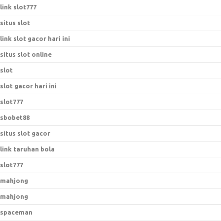
link slot777
situs slot
link slot gacor hari ini
situs slot online
slot
slot gacor hari ini
slot777
sbobet88
situs slot gacor
link taruhan bola
slot777
mahjong
mahjong
spaceman