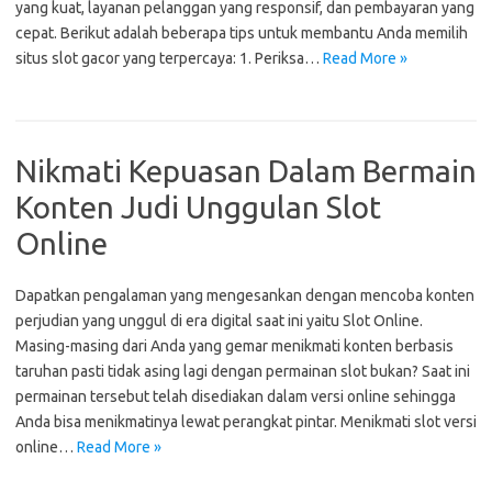
yang kuat, layanan pelanggan yang responsif, dan pembayaran yang
cepat. Berikut adalah beberapa tips untuk membantu Anda memilih
situs slot gacor yang terpercaya: 1. Periksa…
Read More »
Nikmati Kepuasan Dalam Bermain
Konten Judi Unggulan Slot
Online
Dapatkan pengalaman yang mengesankan dengan mencoba konten
perjudian yang unggul di era digital saat ini yaitu Slot Online.
Masing-masing dari Anda yang gemar menikmati konten berbasis
taruhan pasti tidak asing lagi dengan permainan slot bukan? Saat ini
permainan tersebut telah disediakan dalam versi online sehingga
Anda bisa menikmatinya lewat perangkat pintar. Menikmati slot versi
online…
Read More »