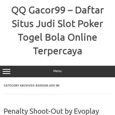
Skip
to
QQ Gacor99 – Daftar
content
Situs Judi Slot Poker
Togel Bola Online
Terpercaya
Menu
CATEGORY ARCHIVES:
BANDAR JUDI 86
Penalty Shoot-Out by Evoplay