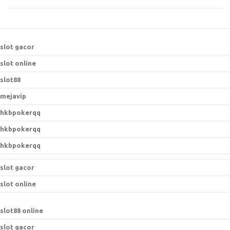
slot gacor
slot online
slot88
mejavip
hkbpokerqq
hkbpokerqq
hkbpokerqq
slot gacor
slot online
slot88 online
slot gacor